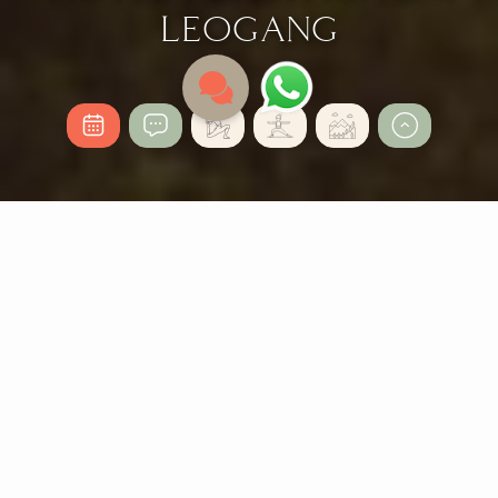
LEOGANG
YOGA MEHRMALS
TÄGLICH - AN 365 TAGEN
IM JAHR
Erlebe deinen
Yoga-Urlaub in Leogang
– mit täglichen
Sessions, die Körper und Geist in Balance bringen.