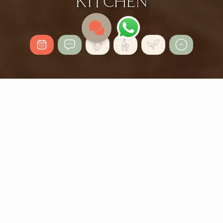
KITCHEN
HOLZKOHLEGRILL – DAS
HERZSTÜCK UNSERER
KÜCHE
Ein Feuerplatz ist seit jeher der Mittelpunkt in den
Bergen. Bei uns knistert das Holz, es duftet nach Rauch
und Gewürzen. Auf der Glut bereiten unsere Köche
dry-aged Steaks, frische Forelle oder Waldpilze
zu –