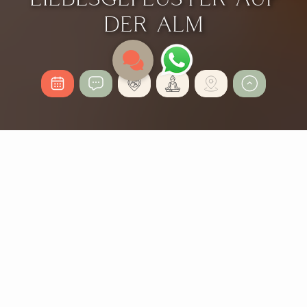
DER ALM
LIEBESGEFLÜSTER AUF
DER ALM
3 Nächte
ab 1.026,- €
Erlebt besondere Momente zu zweit im Lifestylehotel