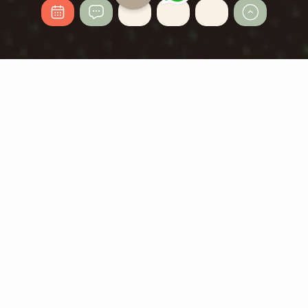
DU HAST FRAGEN – WIR
HABEN ANTWORTEN.
ALLES RUND UM DAS
HOLZHOTEL
FORSTHOFALM
Ein neuer Job bedeutet auch ein neues Umfeld,
vielleicht sogar ein neues Zuhause.