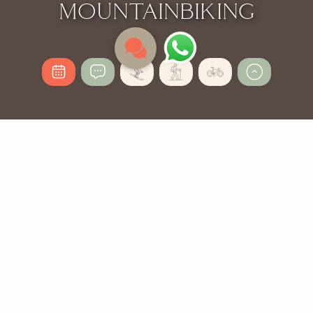
MOUNTAINBIKING
MOUNTAINBIKE URLAUB
IN LEOGANG
Hotel direkt im Bikepark Leogang
Egal ob Downhiller, Freerider oder E-Biker. In der
Forsthofalm findest du deine internationale Biking
Herausforderung dank unserer einzigartigen Lage. Es